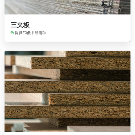
三夹板
提供E0低甲醛选项